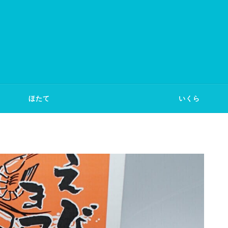
ほたて
いくら