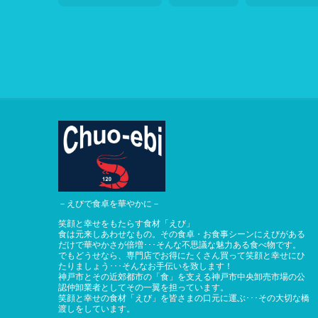
－えびで食卓を華やかに－
笑顔と幸せをもたらす食材「えび」
食は元来しあわせなもの。その食卓・お食事シーンにえびがある
だけで華やかさが倍増･･･そんな不思議な魅力ある食べ物です。
でもどうせなら、専門店でお得にたくさん買って笑顔と幸せにひ
たりましょう･･･そんなお手伝いを致します！
神戸市とその近郊都市の「食」を支える神戸市中央卸売市場の公
認仲卸業者としてその一翼を担っています。
笑顔と幸せの食材「えび」を皆さまの口元に運ぶ･･･その大切な橋
渡しをしています。