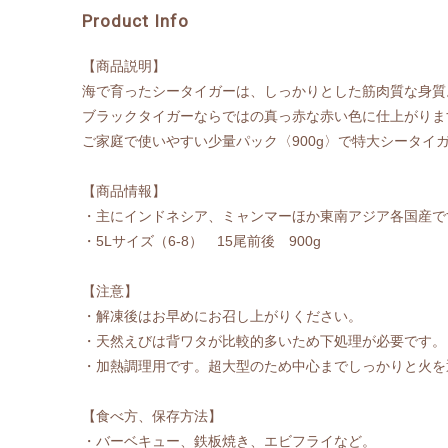
Product Info
【商品説明】
海で育ったシータイガーは、しっかりとした筋肉質な身質
ブラックタイガーならではの真っ赤な赤い色に仕上がりま
ご家庭で使いやすい少量パック〈900g〉で特大シータイ
【商品情報】
・主にインドネシア、ミャンマーほか東南アジア各国産で
・5Lサイズ（6-8） 15尾前後 900g
【注意】
・解凍後はお早めにお召し上がりください。
・天然えびは背ワタが比較的多いため下処理が必要です。
・加熱調理用です。超大型のため中心までしっかりと火を
【食べ方、保存方法】
・バーベキュー、鉄板焼き、エビフライなど。